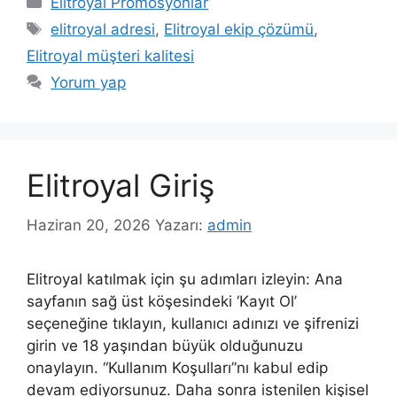
Elitroyal Promosyonlar
Etiketler
elitroyal adresi
,
Elitroyal ekip çözümü
,
Elitroyal müşteri kalitesi
Yorum yap
Elitroyal Giriş
Haziran 20, 2026
Yazarı:
admin
Elitroyal katılmak için şu adımları izleyin: Ana
sayfanın sağ üst köşesindeki ‘Kayıt Ol’
seçeneğine tıklayın, kullanıcı adınızı ve şifrenizi
girin ve 18 yaşından büyük olduğunuzu
onaylayın. “Kullanım Koşulları”nı kabul edip
devam ediyorsunuz. Daha sonra istenilen kişisel