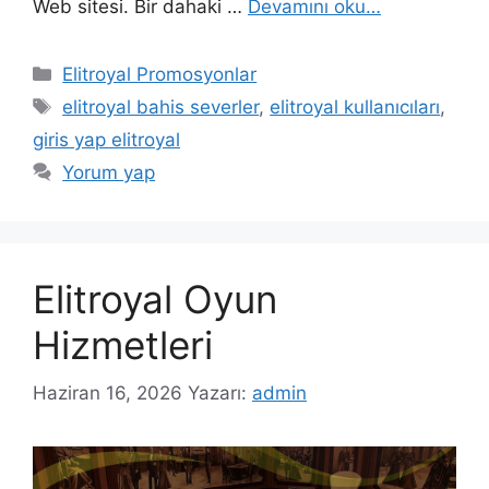
Web sitesi. Bir dahaki …
Devamını oku…
Kategoriler
Elitroyal Promosyonlar
Etiketler
elitroyal bahis severler
,
elitroyal kullanıcıları
,
giris yap elitroyal
Yorum yap
Elitroyal Oyun
Hizmetleri
Haziran 16, 2026
Yazarı:
admin