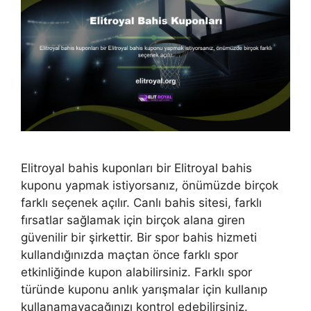
Elitroyal bahis kuponları bir Elitroyal bahis
kuponu yapmak istiyorsanız, önümüzde birçok
farklı seçenek açılır. Canlı bahis sitesi, farklı
fırsatlar sağlamak için birçok alana giren
güvenilir bir şirkettir. Bir spor bahis hizmeti
kullandığınızda maçtan önce farklı spor
etkinliğinde kupon alabilirsiniz. Farklı spor
türünde kuponu anlık yarışmalar için kullanıp
kullanamayacağınızı kontrol edebilirsiniz.