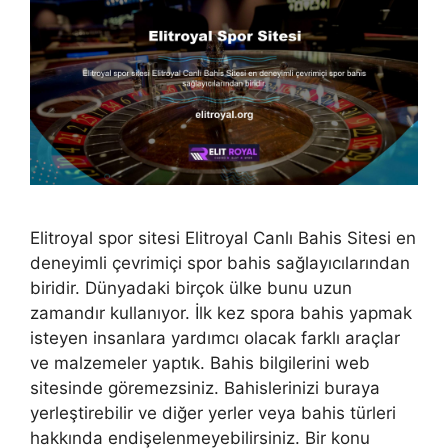
Elitroyal spor sitesi Elitroyal Canlı Bahis Sitesi en
deneyimli çevrimiçi spor bahis sağlayıcılarından
biridir. Dünyadaki birçok ülke bunu uzun
zamandır kullanıyor. İlk kez spora bahis yapmak
isteyen insanlara yardımcı olacak farklı araçlar
ve malzemeler yaptık. Bahis bilgilerini web
sitesinde göremezsiniz. Bahislerinizi buraya
yerleştirebilir ve diğer yerler veya bahis türleri
hakkında endişelenmeyebilirsiniz. Bir konu