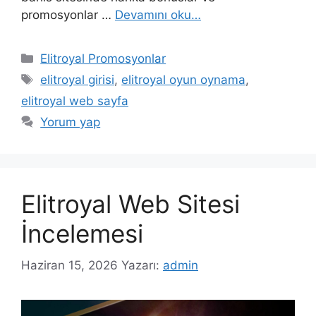
promosyonlar …
Devamını oku…
Kategoriler
Elitroyal Promosyonlar
Etiketler
elitroyal girisi
,
elitroyal oyun oynama
,
elitroyal web sayfa
Yorum yap
Elitroyal Web Sitesi
İncelemesi
Haziran 15, 2026
Yazarı:
admin