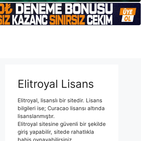
Elitroyal Lisans
Elitroyal, lisanslı bir sitedir. Lisans
bilgileri ise; Curacao lisansı altında
lisanslanmıştır.
Elitroyal sitesine güvenli bir şekilde
giriş yapabilir, sitede rahatlıkla
bahis oynayabilirsiniz.