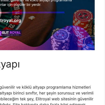
tyapı
, güvenilir ve köklü altyapı programlama hizmetleri
ltyapı birinci sınıftır, her şeyin sorunsuz ve verimli
ebileceğim tek şey, Elitroyal web sitesinin güvenilir
dığıdır. Site hakkında daha fazla bilgi edinmek