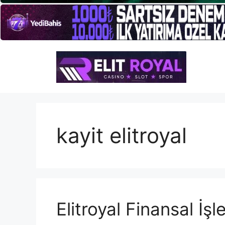
İçeriğe
atla
kayit elitroyal
Elitroyal Finansal İşl