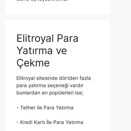
Elitroyal Para
Yatırma ve
Çekme
Elitroyal sitesinde dörtden fazla
para yatırma seçeneği vardır
bunlardan en popülerleri ise;
- Tether ile Para Yatırma
- Kredi Kartı İle Para Yatırma