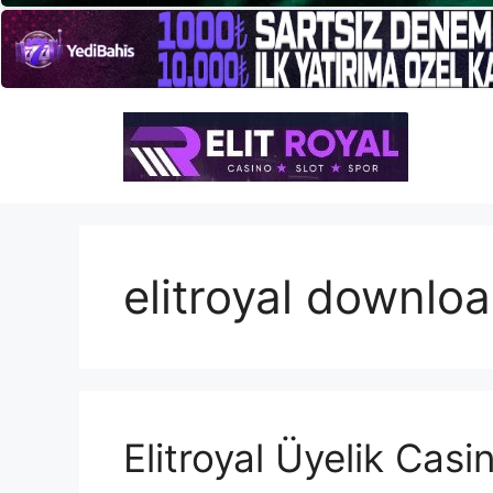
İçeriğe
atla
elitroyal downloa
Elitroyal Üyelik Casi