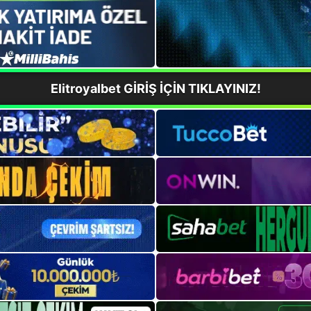
Elitroyalbet GİRİŞ İÇİN TIKLAYINIZ!