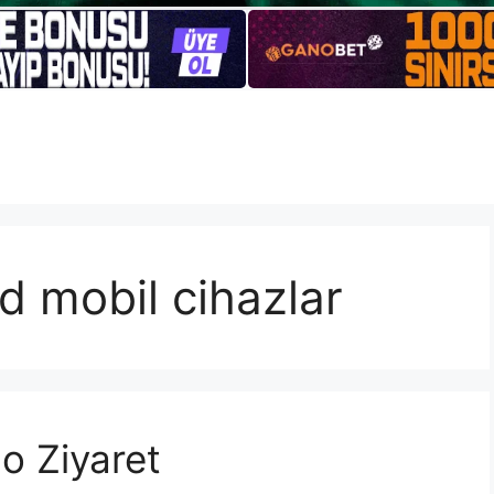
d mobil cihazlar
no Ziyaret