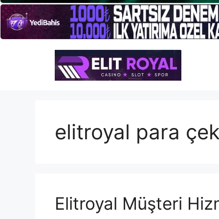
İçeriğe
atla
elitroyal para ç
Elitroyal Müşteri Hiz