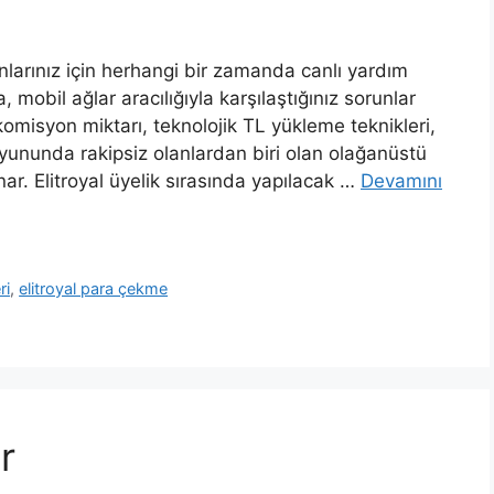
unlarınız için herhangi bir zamanda canlı yardım
a, mobil ağlar aracılığıyla karşılaştığınız sorunlar
komisyon miktarı, teknolojik TL yükleme teknikleri,
oyununda rakipsiz olanlardan biri olan olağanüstü
ar. Elitroyal üyelik sırasında yapılacak …
Devamını
ri
,
elitroyal para çekme
r