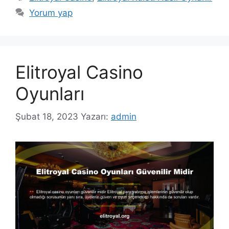
Yorum yap
Elitroyal Casino
Oyunları
Şubat 18, 2023
Yazarı:
admin