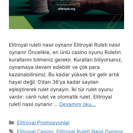
Elitroyal ruleti nasıl oynanır Elitroyal Ruleti nasıl
oynanır Öncelikle, en ünlü casino oyunu Ruletin
kurallarını bilmeniz gerekir. Kuralları biliyorsanız,
oynamaya devam edebilir ve çok para
kazanabilirsiniz. Bu kadar yüksek bir gelir artık
hayal değil. 0’dan 36’ya kadar sayıları
eşleştirerek rulet oynayın. İki tür rulet oyunu
vardır: canlı rulet ve otomatik rulet. Elitroyal
ruleti nasıl oynanır …
Devamını oku…
Kategoriler
Elitroyal Promosyonlar
Etiketler
Elitroyal Casino
,
Elitroyal Ruleti Nasıl Oynanır