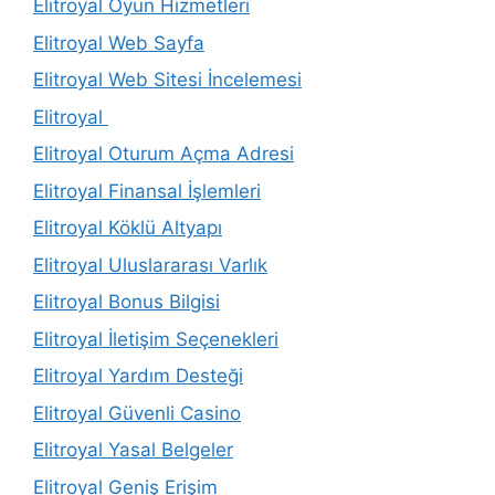
Elitroyal Oyun Hizmetleri
Elitroyal Web Sayfa
Elitroyal Web Sitesi İncelemesi
Elitroyal
Elitroyal Oturum Açma Adresi
Elitroyal Finansal İşlemleri
Elitroyal Köklü Altyapı
Elitroyal Uluslararası Varlık
Elitroyal Bonus Bilgisi
Elitroyal İletişim Seçenekleri
Elitroyal Yardım Desteği
Elitroyal Güvenli Casino
Elitroyal Yasal Belgeler
Elitroyal Geniş Erişim