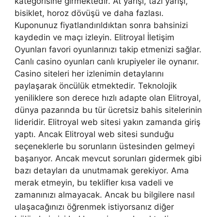
kategorisine girmektedir. At yarışı, tazı yarışı,
bisiklet, horoz dövüşü ve daha fazlası.
Kuponunuz fiyatlandırıldıktan sonra bahsinizi
kaydedin ve maçı izleyin. Elitroyal İletişim
Oyunları favori oyunlarınızı takip etmenizi sağlar.
Canlı casino oyunları canlı krupiyeler ile oynanır.
Casino siteleri her izlenimin detaylarını
paylaşarak öncülük etmektedir. Teknolojik
yeniliklere son derece hızlı adapte olan Elitroyal,
dünya pazarında bu tür ücretsiz bahis sitelerinin
lideridir. Elitroyal web sitesi yakın zamanda giriş
yaptı. Ancak Elitroyal web sitesi sunduğu
seçeneklerle bu sorunların üstesinden gelmeyi
başarıyor. Ancak mevcut sorunları gidermek gibi
bazı detayları da unutmamak gerekiyor. Ama
merak etmeyin, bu teklifler kısa vadeli ve
zamanınızı almayacak. Ancak bu bilgilere nasıl
ulaşacağınızı öğrenmek istiyorsanız diğer