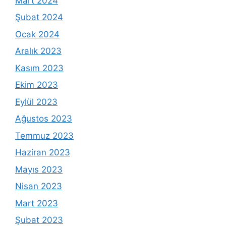
Mart 2024
Şubat 2024
Ocak 2024
Aralık 2023
Kasım 2023
Ekim 2023
Eylül 2023
Ağustos 2023
Temmuz 2023
Haziran 2023
Mayıs 2023
Nisan 2023
Mart 2023
Şubat 2023