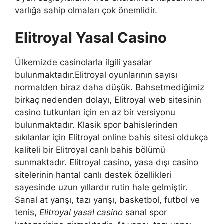
varlığa sahip olmaları çok önemlidir.
Elitroyal Yasal Casino
Ülkemizde casinolarla ilgili yasalar
bulunmaktadır.Elitroyal oyunlarının sayısı
normalden biraz daha düşük. Bahsetmediğimiz
birkaç nedenden dolayı, Elitroyal web sitesinin
casino tutkunları için en az bir versiyonu
bulunmaktadır. Klasik spor bahislerinden
sıkılanlar için Elitroyal online bahis sitesi oldukça
kaliteli bir Elitroyal canlı bahis bölümü
sunmaktadır. Elitroyal casino, yasa dışı casino
sitelerinin hantal canlı destek özellikleri
sayesinde uzun yıllardır rutin hale gelmiştir.
Sanal at yarışı, tazı yarışı, basketbol, ​​futbol ve
tenis,
Elitroyal yasal casino
sanal spor