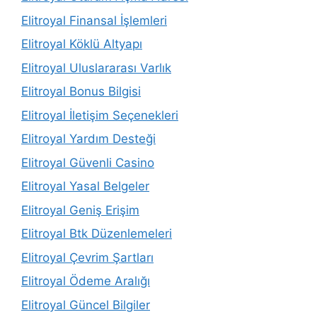
Elitroyal Finansal İşlemleri
Elitroyal Köklü Altyapı
Elitroyal Uluslararası Varlık
Elitroyal Bonus Bilgisi
Elitroyal İletişim Seçenekleri
Elitroyal Yardım Desteği
Elitroyal Güvenli Casino
Elitroyal Yasal Belgeler
Elitroyal Geniş Erişim
Elitroyal Btk Düzenlemeleri
Elitroyal Çevrim Şartları
Elitroyal Ödeme Aralığı
Elitroyal Güncel Bilgiler