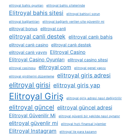
elitroyal bahis oyunları
elitroyal bahis sitelerinde
Elitroyal bahis sitesi
elitroyal bahisçi sorun
elitroyal bağlantıları
elitroyal bağlantı verilen site güvenilir mi
elitroyal bonus
elitroyal canli
elitroyal canli destek
elitroyal canlı bahis
elitroyal canlı casino
elitroyal canlı destek
Elitroyal Casino
elitroyal canlı yayını
Elitroyal Casino Oyunları
elitroyal casino sitesi
elitroyal com
elitroyal casinosu
elitroyal genel yapısı
elitroyal giris adresi
elitroyal girdilerini düzenleme
elitroyal girisi
elitroyal giris yap
Elitroyal Giriş
elitroyal giriş adresi nasıl değiştirilir
elitroyal güncel
elitroyal güncel adresi
Elitroyal Güvenilir Mi
elitroyal güvenli bir şekilde nasıl oynanır
elitroyal güvenlir mi
elitroyal hızlı finansal i̇şlemler
Elitroyal Instagram
elitroyal i̇le para kazanın