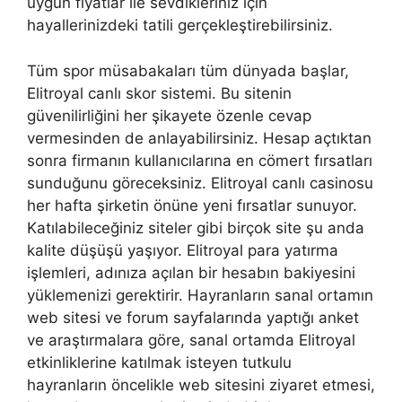
uygun fiyatlar ile sevdikleriniz için
hayallerinizdeki tatili gerçekleştirebilirsiniz.
Tüm spor müsabakaları tüm dünyada başlar,
Elitroyal canlı skor sistemi. Bu sitenin
güvenilirliğini her şikayete özenle cevap
vermesinden de anlayabilirsiniz. Hesap açtıktan
sonra firmanın kullanıcılarına en cömert fırsatları
sunduğunu göreceksiniz. Elitroyal canlı casinosu
her hafta şirketin önüne yeni fırsatlar sunuyor.
Katılabileceğiniz siteler gibi birçok site şu anda
kalite düşüşü yaşıyor. Elitroyal para yatırma
işlemleri, adınıza açılan bir hesabın bakiyesini
yüklemenizi gerektirir. Hayranların sanal ortamın
web sitesi ve forum sayfalarında yaptığı anket
ve araştırmalara göre, sanal ortamda Elitroyal
etkinliklerine katılmak isteyen tutkulu
hayranların öncelikle web sitesini ziyaret etmesi,