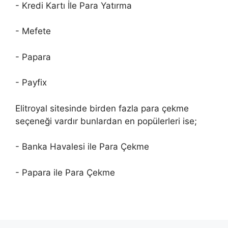
- Kredi Kartı İle Para Yatırma
- Mefete
- Papara
- Payfix
Elitroyal sitesinde birden fazla para çekme
seçeneği vardır bunlardan en popülerleri ise;
- Banka Havalesi ile Para Çekme
- Papara ile Para Çekme