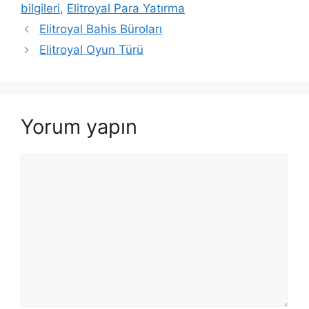
bilgileri
,
Elitroyal Para Yatırma
Elitroyal Bahis Büroları
Elitroyal Oyun Türü
Yorum yapın
Yorum