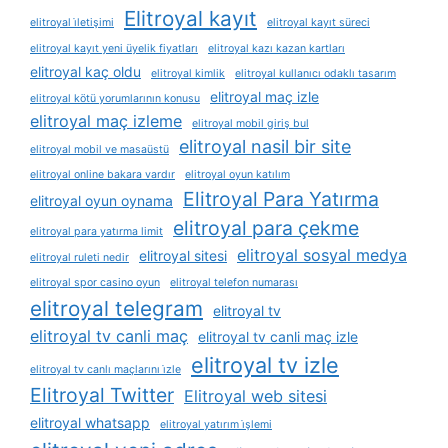
Elitroyal kayıt
elitroyal i̇letişimi
elitroyal kayıt süreci
elitroyal kayıt yeni üyelik fiyatları
elitroyal kazı kazan kartları
elitroyal kaç oldu
elitroyal kimlik
elitroyal kullanıcı odaklı tasarım
elitroyal maç izle
elitroyal kötü yorumlarının konusu
elitroyal maç izleme
elitroyal mobil giriş bul
elitroyal nasil bir site
elitroyal mobil ve masaüstü
elitroyal online bakara vardır
elitroyal oyun katılım
Elitroyal Para Yatırma
elitroyal oyun oynama
elitroyal para çekme
elitroyal para yatırma limit
elitroyal sosyal medya
elitroyal sitesi
elitroyal ruleti nedir
elitroyal spor casino oyun
elitroyal telefon numarası
elitroyal telegram
elitroyal tv
elitroyal tv canli maç
elitroyal tv canli maç izle
elitroyal tv izle
elitroyal tv canlı maçlarını i̇zle
Elitroyal Twitter
Elitroyal web sitesi
elitroyal whatsapp
elitroyal yatırım i̇şlemi