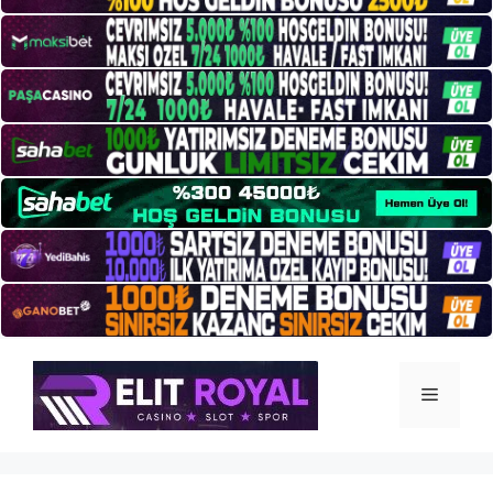
İçeriğe
atla
Menü