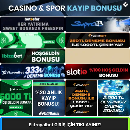
×
Elitroyalbet GİRİŞ İÇİN TIKLAYINIZ!