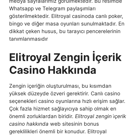
medya sayfalarımız görülmektedir. Bu resimde
Whatsapp ve Telegram paylaşımları
gösterilmektedir. Elitroyal casinoda canlı poker,
bingo ve diğer masa oyunları sunulmaktadır. En
dikkat çeken husus, bu tarayıcı pencerelerinin
tanımlanmasıdır
Elitroyal Zengin İçerik
Casino Hakkında
Zengin içeriğin oluşturulması, bu kısımdan
yüksek düzeyde özveri gerektirir. Canlı casino
seçenekleri casino oyunlarına hızlı erişim sağlar.
Çok fazla hizmet sağlayıcıya sahip olmak en
önemli zorluklardan biridir.
Elitroyal zengin i̇çerik
casino hakkında
web sitesinin bonus
gereklilikleri önemli bir konudur. Elitroyal