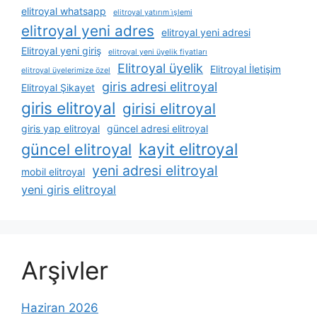
elitroyal whatsapp
elitroyal yatırım i̇şlemi
elitroyal yeni adres
elitroyal yeni adresi
Elitroyal yeni giriş
elitroyal yeni üyelik fiyatları
Elitroyal üyelik
Elitroyal İletişim
elitroyal üyelerimize özel
giris adresi elitroyal
Elitroyal Şikayet
giris elitroyal
girisi elitroyal
giris yap elitroyal
güncel adresi elitroyal
kayit elitroyal
güncel elitroyal
yeni adresi elitroyal
mobil elitroyal
yeni giris elitroyal
Arşivler
Haziran 2026