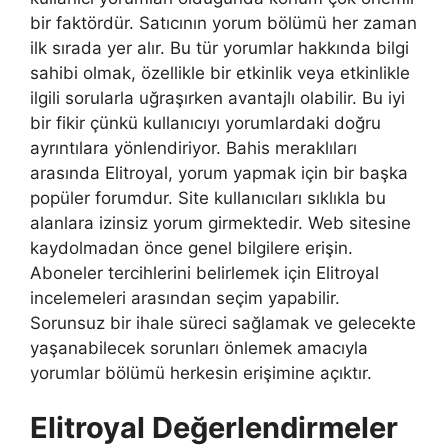
bir faktördür. Satıcının yorum bölümü her zaman
ilk sırada yer alır. Bu tür yorumlar hakkında bilgi
sahibi olmak, özellikle bir etkinlik veya etkinlikle
ilgili sorularla uğraşırken avantajlı olabilir. Bu iyi
bir fikir çünkü kullanıcıyı yorumlardaki doğru
ayrıntılara yönlendiriyor. Bahis meraklıları
arasında Elitroyal, yorum yapmak için bir başka
popüler forumdur. Site kullanıcıları sıklıkla bu
alanlara izinsiz yorum girmektedir. Web sitesine
kaydolmadan önce genel bilgilere erişin.
Aboneler tercihlerini belirlemek için Elitroyal
incelemeleri arasından seçim yapabilir.
Sorunsuz bir ihale süreci sağlamak ve gelecekte
yaşanabilecek sorunları önlemek amacıyla
yorumlar bölümü herkesin erişimine açıktır.
Elitroyal Değerlendirmeler