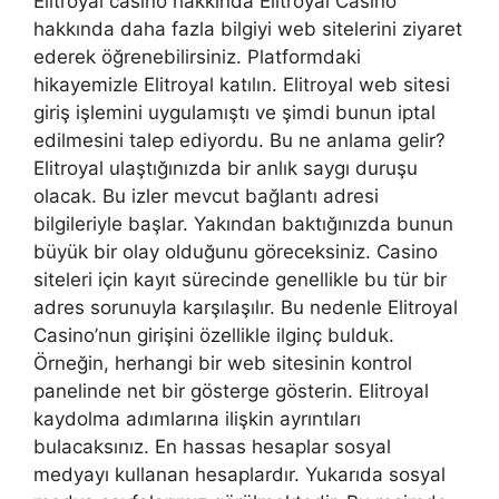
Elitroyal casino hakkında Elitroyal Casino
hakkında daha fazla bilgiyi web sitelerini ziyaret
ederek öğrenebilirsiniz. Platformdaki
hikayemizle Elitroyal katılın. Elitroyal web sitesi
giriş işlemini uygulamıştı ve şimdi bunun iptal
edilmesini talep ediyordu. Bu ne anlama gelir?
Elitroyal ulaştığınızda bir anlık saygı duruşu
olacak. Bu izler mevcut bağlantı adresi
bilgileriyle başlar. Yakından baktığınızda bunun
büyük bir olay olduğunu göreceksiniz. Casino
siteleri için kayıt sürecinde genellikle bu tür bir
adres sorunuyla karşılaşılır. Bu nedenle Elitroyal
Casino’nun girişini özellikle ilginç bulduk.
Örneğin, herhangi bir web sitesinin kontrol
panelinde net bir gösterge gösterin. Elitroyal
kaydolma adımlarına ilişkin ayrıntıları
bulacaksınız. En hassas hesaplar sosyal
medyayı kullanan hesaplardır. Yukarıda sosyal