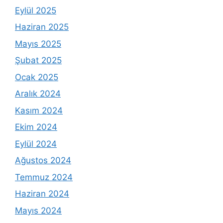
Eylül 2025
Haziran 2025
Mayıs 2025
Şubat 2025
Ocak 2025
Aralık 2024
Kasım 2024
Ekim 2024
Eylül 2024
Ağustos 2024
Temmuz 2024
Haziran 2024
Mayıs 2024