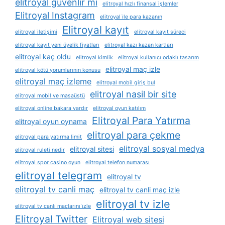
elitroyal güvenlir mi
elitroyal hızlı finansal i̇şlemler
Elitroyal Instagram
elitroyal i̇le para kazanın
Elitroyal kayıt
elitroyal i̇letişimi
elitroyal kayıt süreci
elitroyal kayıt yeni üyelik fiyatları
elitroyal kazı kazan kartları
elitroyal kaç oldu
elitroyal kimlik
elitroyal kullanıcı odaklı tasarım
elitroyal maç izle
elitroyal kötü yorumlarının konusu
elitroyal maç izleme
elitroyal mobil giriş bul
elitroyal nasil bir site
elitroyal mobil ve masaüstü
elitroyal online bakara vardır
elitroyal oyun katılım
Elitroyal Para Yatırma
elitroyal oyun oynama
elitroyal para çekme
elitroyal para yatırma limit
elitroyal sosyal medya
elitroyal sitesi
elitroyal ruleti nedir
elitroyal spor casino oyun
elitroyal telefon numarası
elitroyal telegram
elitroyal tv
elitroyal tv canli maç
elitroyal tv canli maç izle
elitroyal tv izle
elitroyal tv canlı maçlarını i̇zle
Elitroyal Twitter
Elitroyal web sitesi