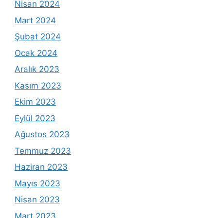
Nisan 2024
Mart 2024
Şubat 2024
Ocak 2024
Aralık 2023
Kasım 2023
Ekim 2023
Eylül 2023
Ağustos 2023
Temmuz 2023
Haziran 2023
Mayıs 2023
Nisan 2023
Mart 2023