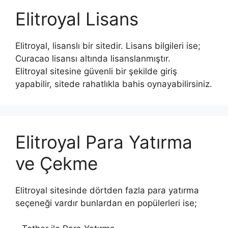
Elitroyal Lisans
Elitroyal, lisanslı bir sitedir. Lisans bilgileri ise;
Curacao lisansı altında lisanslanmıştır.
Elitroyal sitesine güvenli bir şekilde giriş
yapabilir, sitede rahatlıkla bahis oynayabilirsiniz.
Elitroyal Para Yatırma
ve Çekme
Elitroyal sitesinde dörtden fazla para yatırma
seçeneği vardır bunlardan en popülerleri ise;