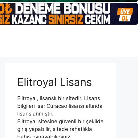
Elitroyal Lisans
Elitroyal, lisanslı bir sitedir. Lisans
bilgileri ise; Curacao lisansı altında
lisanslanmıştır.
Elitroyal sitesine güvenli bir şekilde
giriş yapabilir, sitede rahatlıkla
bahis oynayabilirsiniz.