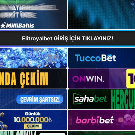
Elitroyalbet GİRİŞ İÇİN TIKLAYINIZ!