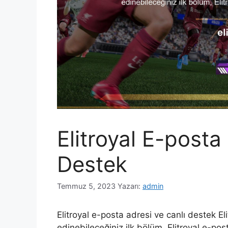
Elitroyal E-posta
Destek
Temmuz 5, 2023
Yazarı:
admin
Elitroyal e-posta adresi ve canlı destek El
edinebileceğiniz ilk bölüm, Elitroyal e-pos