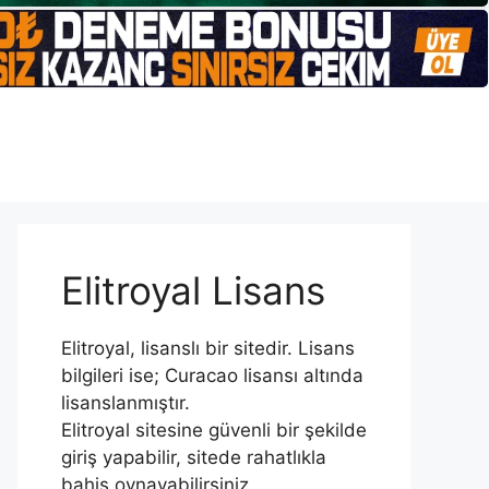
Elitroyal Lisans
Elitroyal, lisanslı bir sitedir. Lisans
bilgileri ise; Curacao lisansı altında
lisanslanmıştır.
Elitroyal sitesine güvenli bir şekilde
giriş yapabilir, sitede rahatlıkla
bahis oynayabilirsiniz.