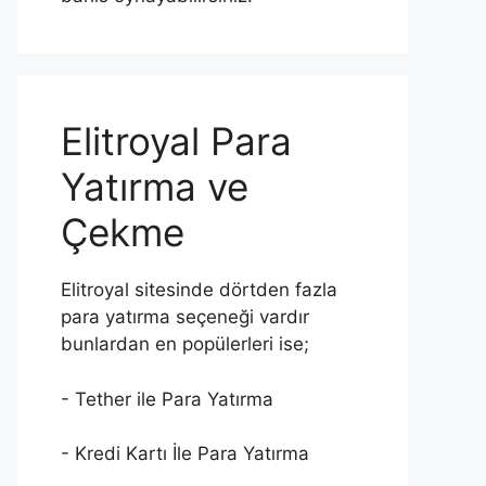
Elitroyal Para
Yatırma ve
Çekme
Elitroyal sitesinde dörtden fazla
para yatırma seçeneği vardır
bunlardan en popülerleri ise;
- Tether ile Para Yatırma
- Kredi Kartı İle Para Yatırma