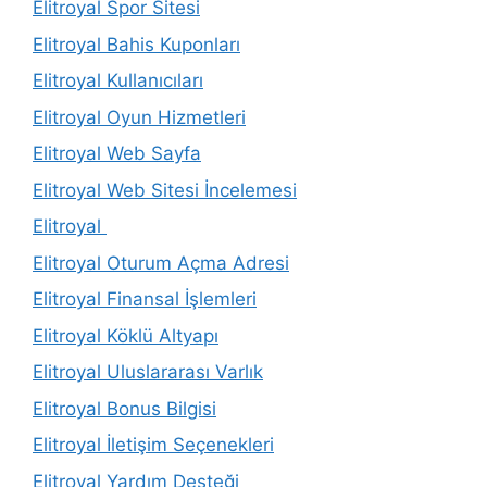
Elitroyal Spor Sitesi
Elitroyal Bahis Kuponları
Elitroyal Kullanıcıları
Elitroyal Oyun Hizmetleri
Elitroyal Web Sayfa
Elitroyal Web Sitesi İncelemesi
Elitroyal
Elitroyal Oturum Açma Adresi
Elitroyal Finansal İşlemleri
Elitroyal Köklü Altyapı
Elitroyal Uluslararası Varlık
Elitroyal Bonus Bilgisi
Elitroyal İletişim Seçenekleri
Elitroyal Yardım Desteği