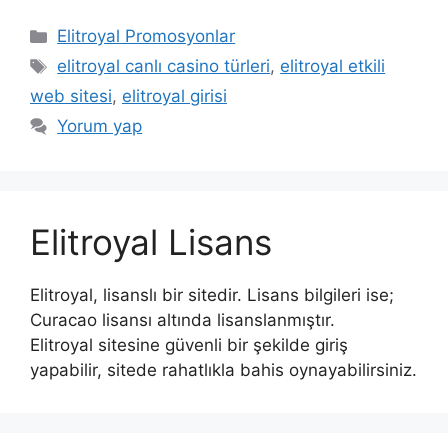
Kategoriler
Elitroyal Promosyonlar
Etiketler
elitroyal canlı casino türleri
,
elitroyal etkili
web sitesi
,
elitroyal girisi
Yorum yap
Elitroyal Lisans
Elitroyal, lisanslı bir sitedir. Lisans bilgileri ise;
Curacao lisansı altında lisanslanmıştır.
Elitroyal sitesine güvenli bir şekilde giriş
yapabilir, sitede rahatlıkla bahis oynayabilirsiniz.