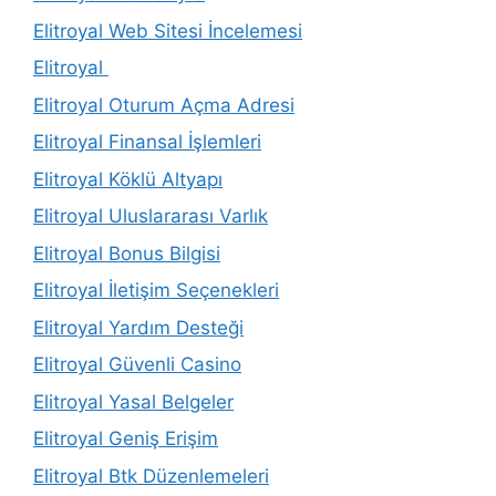
Elitroyal Web Sitesi İncelemesi
Elitroyal
Elitroyal Oturum Açma Adresi
Elitroyal Finansal İşlemleri
Elitroyal Köklü Altyapı
Elitroyal Uluslararası Varlık
Elitroyal Bonus Bilgisi
Elitroyal İletişim Seçenekleri
Elitroyal Yardım Desteği
Elitroyal Güvenli Casino
Elitroyal Yasal Belgeler
Elitroyal Geniş Erişim
Elitroyal Btk Düzenlemeleri