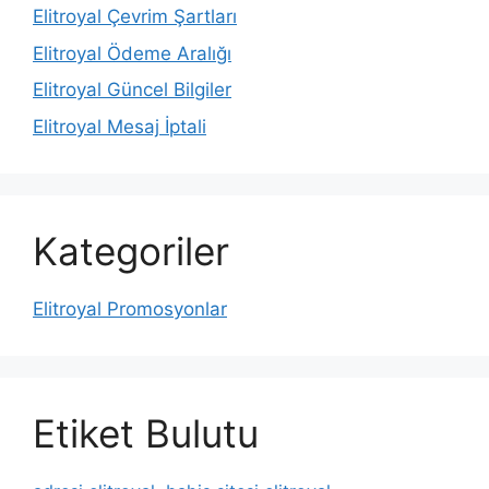
Elitroyal Çevrim Şartları
Elitroyal Ödeme Aralığı
Elitroyal Güncel Bilgiler
Elitroyal Mesaj İptali
Kategoriler
Elitroyal Promosyonlar
Etiket Bulutu