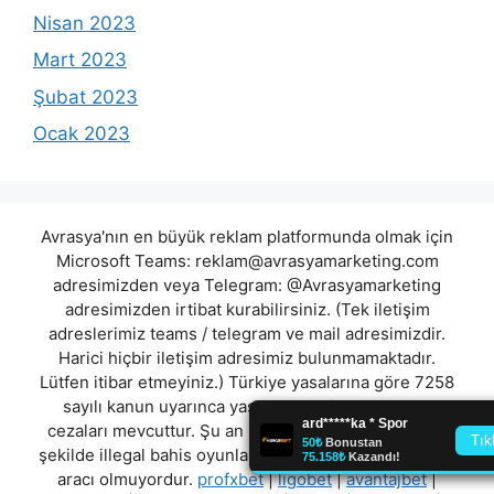
Nisan 2023
Mart 2023
Şubat 2023
Ocak 2023
Avrasya'nın en büyük reklam platformunda olmak için
Microsoft Teams:
reklam@avrasyamarketing.com
adresimizden veya Telegram: @Avrasyamarketing
adresimizden irtibat kurabilirsiniz. (Tek iletişim
adreslerimiz teams / telegram ve mail adresimizdir.
Harici hiçbir iletişim adresimiz bulunmamaktadır.
Lütfen itibar etmeyiniz.) Türkiye yasalarına göre 7258
sayılı kanun uyarınca yasa dışı bahis oynamanın
cezaları mevcuttur. Şu an bulunduğunuz site hiç bir
şekilde illegal bahis oyunları oynatmıyor ve oynamaya
aracı olmuyordur.
profxbet
|
ligobet
|
avantajbet
|