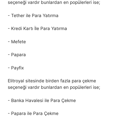
seçeneği vardır bunlardan en popülerleri ise;
- Tether ile Para Yatırma
- Kredi Kartı İle Para Yatırma
- Mefete
- Papara
- Payfix
Elitroyal sitesinde birden fazla para çekme
seçeneği vardır bunlardan en popülerleri ise;
- Banka Havalesi ile Para Çekme
- Papara ile Para Çekme