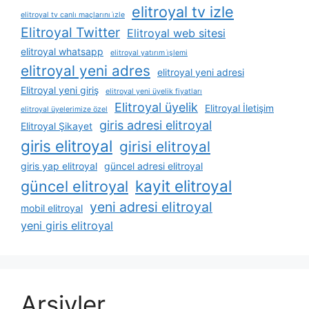
elitroyal tv izle
elitroyal tv canlı maçlarını i̇zle
Elitroyal Twitter
Elitroyal web sitesi
elitroyal whatsapp
elitroyal yatırım i̇şlemi
elitroyal yeni adres
elitroyal yeni adresi
Elitroyal yeni giriş
elitroyal yeni üyelik fiyatları
Elitroyal üyelik
Elitroyal İletişim
elitroyal üyelerimize özel
giris adresi elitroyal
Elitroyal Şikayet
giris elitroyal
girisi elitroyal
giris yap elitroyal
güncel adresi elitroyal
kayit elitroyal
güncel elitroyal
yeni adresi elitroyal
mobil elitroyal
yeni giris elitroyal
Arşivler