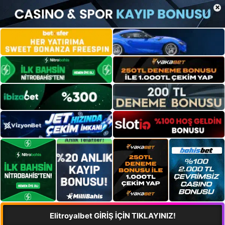
×
Elitroyalbet GİRİŞ İÇİN TIKLAYINIZ!