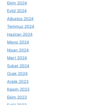
Ekim 2024
Eylül 2024
Ağustos 2024
Temmuz 2024
Haziran 2024
Mayıs 2024
Nisan 2024
Mart 2024
Şubat 2024
Ocak 2024
Aralık 2023
Kasım 2023
Ekim 2023