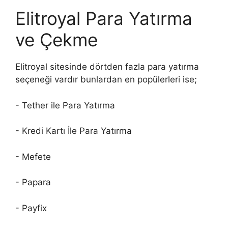
Elitroyal Para Yatırma
ve Çekme
Elitroyal sitesinde dörtden fazla para yatırma
seçeneği vardır bunlardan en popülerleri ise;
- Tether ile Para Yatırma
- Kredi Kartı İle Para Yatırma
- Mefete
- Papara
- Payfix