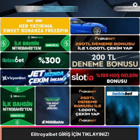
×
Elitroyalbet GİRİŞ İÇİN TIKLAYINIZ!