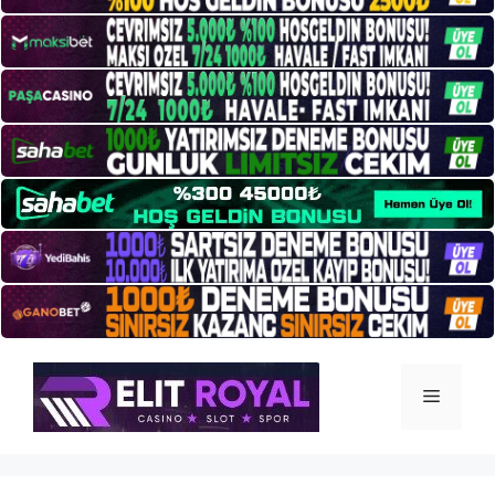
İçeriğe
atla
Menü