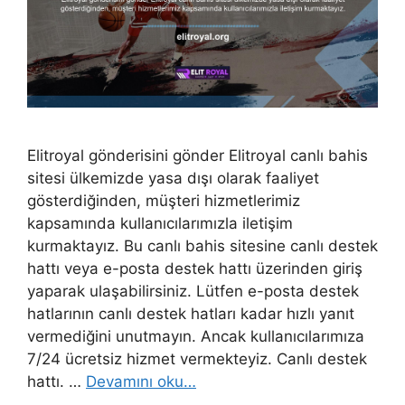
Elitroyal gönderisini gönder Elitroyal canlı bahis
sitesi ülkemizde yasa dışı olarak faaliyet
gösterdiğinden, müşteri hizmetlerimiz
kapsamında kullanıcılarımızla iletişim
kurmaktayız. Bu canlı bahis sitesine canlı destek
hattı veya e-posta destek hattı üzerinden giriş
yaparak ulaşabilirsiniz. Lütfen e-posta destek
hatlarının canlı destek hatları kadar hızlı yanıt
vermediğini unutmayın. Ancak kullanıcılarımıza
7/24 ücretsiz hizmet vermekteyiz. Canlı destek
hattı. …
Devamını oku…