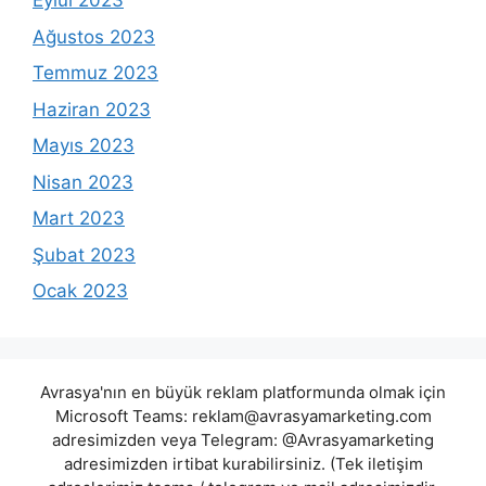
Eylül 2023
Ağustos 2023
Temmuz 2023
Haziran 2023
Mayıs 2023
Nisan 2023
Mart 2023
Şubat 2023
Ocak 2023
Avrasya'nın en büyük reklam platformunda olmak için
Microsoft Teams:
reklam@avrasyamarketing.com
adresimizden veya Telegram: @Avrasyamarketing
adresimizden irtibat kurabilirsiniz. (Tek iletişim