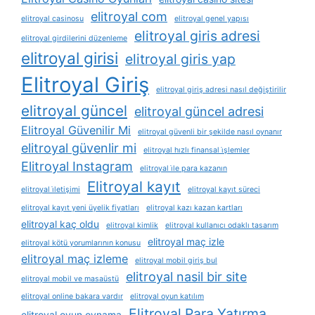
elitroyal com
elitroyal casinosu
elitroyal genel yapısı
elitroyal giris adresi
elitroyal girdilerini düzenleme
elitroyal girisi
elitroyal giris yap
Elitroyal Giriş
elitroyal giriş adresi nasıl değiştirilir
elitroyal güncel
elitroyal güncel adresi
Elitroyal Güvenilir Mi
elitroyal güvenli bir şekilde nasıl oynanır
elitroyal güvenlir mi
elitroyal hızlı finansal i̇şlemler
Elitroyal Instagram
elitroyal i̇le para kazanın
Elitroyal kayıt
elitroyal i̇letişimi
elitroyal kayıt süreci
elitroyal kayıt yeni üyelik fiyatları
elitroyal kazı kazan kartları
elitroyal kaç oldu
elitroyal kimlik
elitroyal kullanıcı odaklı tasarım
elitroyal maç izle
elitroyal kötü yorumlarının konusu
elitroyal maç izleme
elitroyal mobil giriş bul
elitroyal nasil bir site
elitroyal mobil ve masaüstü
elitroyal online bakara vardır
elitroyal oyun katılım
Elitroyal Para Yatırma
elitroyal oyun oynama