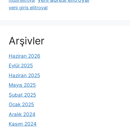
mobil elitroyal
yeni giris elitroyal
Arşivler
Haziran 2026
Eylül 2025
Haziran 2025
Mayıs 2025
Şubat 2025
Ocak 2025
Aralık 2024
Kasım 2024