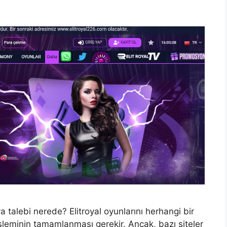
sya talebi nerede? Elitroyal oyunlarını herhangi bir
şleminin tamamlanması gerekir. Ancak, bazı siteler