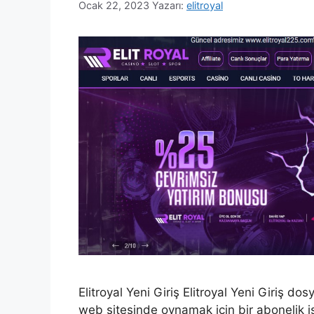
Ocak 22, 2023
Yazarı:
elitroyal
Elitroyal Yeni Giriş Elitroyal Yeni Giriş do
web sitesinde oynamak için bir abonelik i