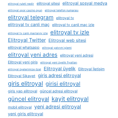
elitroyal sosyal medya
elitroyal sitesi
elitroyal ruleti nedir
elitroyal spor casino oyun
elitroyal telefon numarası
elitroyal telegram
elitroyal tv
elitroyal tv canli maç
elitroyal tv canli maç izle
elitroyal tv izle
elitroyal tv canlı maçlarını i̇zle
Elitroyal Twitter
Elitroyal web sitesi
elitroyal whatsapp
elitroyal yatırım i̇şlemi
elitroyal yeni adres
elitroyal yeni adresi
Elitroyal yeni giriş
elitroyal yeni üyelik fiyatları
Elitroyal üyelik
Elitroyal İletişim
elitroyal üyelerimize özel
giris adresi elitroyal
Elitroyal Şikayet
giris elitroyal
girisi elitroyal
giris yap elitroyal
güncel adresi elitroyal
kayit elitroyal
güncel elitroyal
yeni adresi elitroyal
mobil elitroyal
yeni giris elitroyal