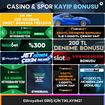
×
Elitroyalbet GİRİŞ İÇİN TIKLAYINIZ!