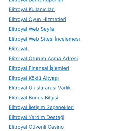
Elitroyal Kullanıcıları
Elitroyal Oyun Hizmetleri
Elitroyal Web Sayfa
Elitroyal Web Sitesi İncelemesi
Elitroyal
Elitroyal Oturum Açma Adresi
Elitroyal Finansal İşlemleri
Elitroyal Köklü Altyapı
Elitroyal Uluslararası Varlık
Elitroyal Bonus Bilgisi
Elitroyal İletişim Seçenekleri
Elitroyal Yardım Desteği
Elitroyal Güvenli Casino