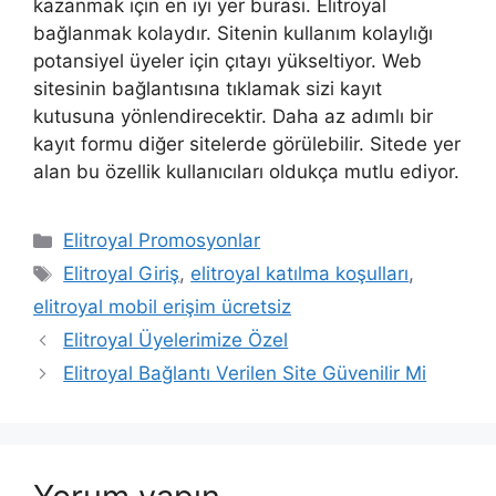
kazanmak için en iyi yer burası. Elitroyal
bağlanmak kolaydır. Sitenin kullanım kolaylığı
potansiyel üyeler için çıtayı yükseltiyor. Web
sitesinin bağlantısına tıklamak sizi kayıt
kutusuna yönlendirecektir. Daha az adımlı bir
kayıt formu diğer sitelerde görülebilir. Sitede yer
alan bu özellik kullanıcıları oldukça mutlu ediyor.
Kategoriler
Elitroyal Promosyonlar
Etiketler
Elitroyal Giriş
,
elitroyal katılma koşulları
,
elitroyal mobil erişim ücretsiz
Elitroyal Üyelerimize Özel
Elitroyal Bağlantı Verilen Site Güvenilir Mi