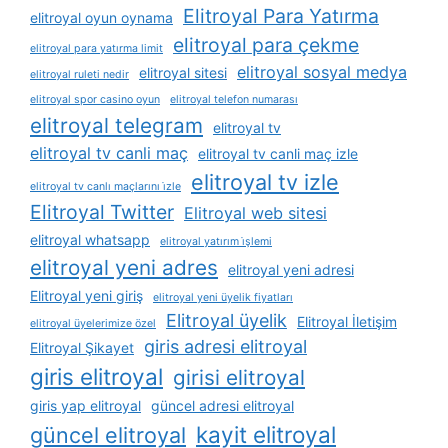
Elitroyal Para Yatırma
elitroyal oyun oynama
elitroyal para çekme
elitroyal para yatırma limit
elitroyal sosyal medya
elitroyal sitesi
elitroyal ruleti nedir
elitroyal spor casino oyun
elitroyal telefon numarası
elitroyal telegram
elitroyal tv
elitroyal tv canli maç
elitroyal tv canli maç izle
elitroyal tv izle
elitroyal tv canlı maçlarını i̇zle
Elitroyal Twitter
Elitroyal web sitesi
elitroyal whatsapp
elitroyal yatırım i̇şlemi
elitroyal yeni adres
elitroyal yeni adresi
Elitroyal yeni giriş
elitroyal yeni üyelik fiyatları
Elitroyal üyelik
Elitroyal İletişim
elitroyal üyelerimize özel
giris adresi elitroyal
Elitroyal Şikayet
giris elitroyal
girisi elitroyal
giris yap elitroyal
güncel adresi elitroyal
kayit elitroyal
güncel elitroyal