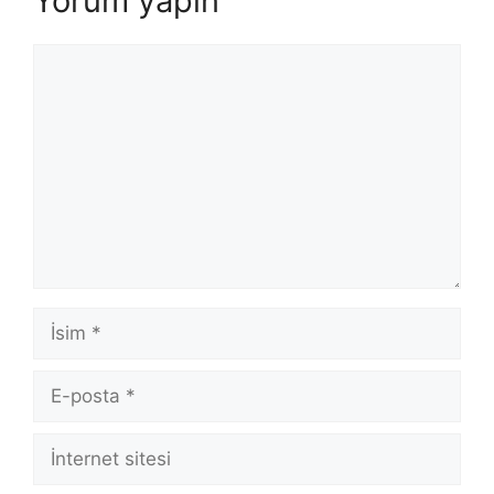
Yorum yapın
Yorum
İsim
E-
posta
İnternet
sitesi