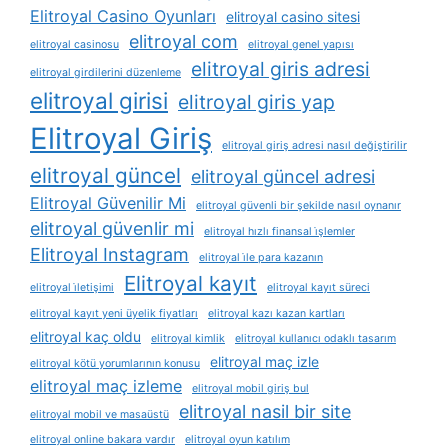
Elitroyal Casino Oyunları
elitroyal casino sitesi
elitroyal com
elitroyal casinosu
elitroyal genel yapısı
elitroyal giris adresi
elitroyal girdilerini düzenleme
elitroyal girisi
elitroyal giris yap
Elitroyal Giriş
elitroyal giriş adresi nasıl değiştirilir
elitroyal güncel
elitroyal güncel adresi
Elitroyal Güvenilir Mi
elitroyal güvenli bir şekilde nasıl oynanır
elitroyal güvenlir mi
elitroyal hızlı finansal i̇şlemler
Elitroyal Instagram
elitroyal i̇le para kazanın
Elitroyal kayıt
elitroyal i̇letişimi
elitroyal kayıt süreci
elitroyal kayıt yeni üyelik fiyatları
elitroyal kazı kazan kartları
elitroyal kaç oldu
elitroyal kimlik
elitroyal kullanıcı odaklı tasarım
elitroyal maç izle
elitroyal kötü yorumlarının konusu
elitroyal maç izleme
elitroyal mobil giriş bul
elitroyal nasil bir site
elitroyal mobil ve masaüstü
elitroyal online bakara vardır
elitroyal oyun katılım