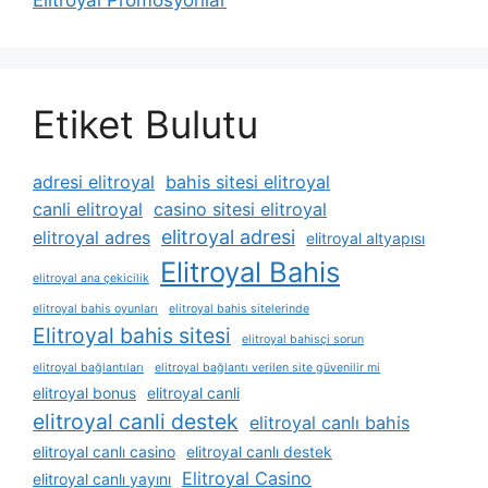
Elitroyal Promosyonlar
Etiket Bulutu
adresi elitroyal
bahis sitesi elitroyal
canli elitroyal
casino sitesi elitroyal
elitroyal adresi
elitroyal adres
elitroyal altyapısı
Elitroyal Bahis
elitroyal ana çekicilik
elitroyal bahis oyunları
elitroyal bahis sitelerinde
Elitroyal bahis sitesi
elitroyal bahisçi sorun
elitroyal bağlantıları
elitroyal bağlantı verilen site güvenilir mi
elitroyal bonus
elitroyal canli
elitroyal canli destek
elitroyal canlı bahis
elitroyal canlı casino
elitroyal canlı destek
Elitroyal Casino
elitroyal canlı yayını