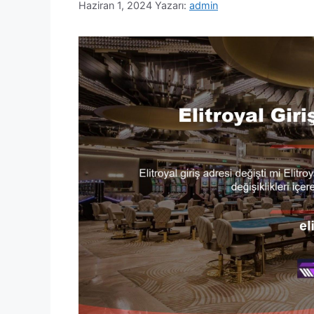
Haziran 1, 2024
Yazarı:
admin